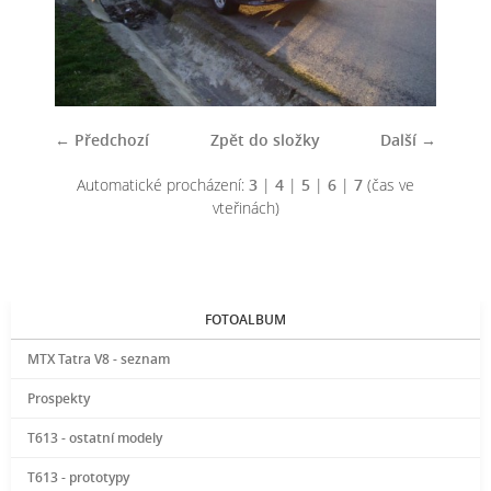
← Předchozí
Zpět do složky
Další →
Automatické procházení:
3
|
4
|
5
|
6
|
7
(čas ve
vteřinách)
FOTOALBUM
MTX Tatra V8 - seznam
Prospekty
T613 - ostatní modely
T613 - prototypy