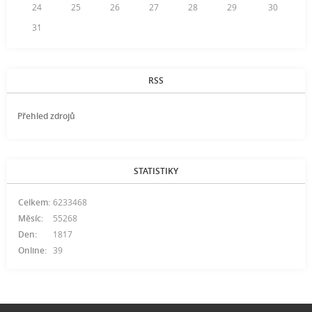
24
25
26
27
28
29
30
31
RSS
Přehled zdrojů
STATISTIKY
Celkem:
6233468
Měsíc:
55268
Den:
1817
Online:
39