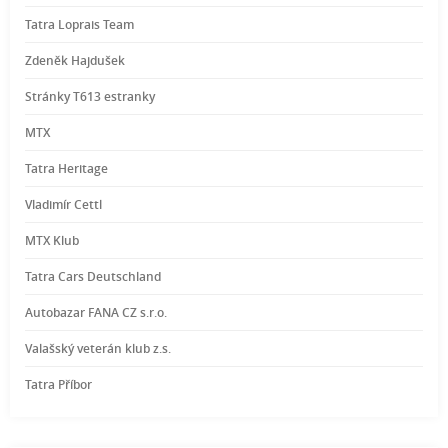
Tatra Loprais Team
Zdeněk Hajdušek
Stránky T613 estranky
MTX
Tatra Heritage
Vladimír Cettl
MTX Klub
Tatra Cars Deutschland
Autobazar FANA CZ s.r.o.
Valašský veterán klub z.s.
Tatra Příbor