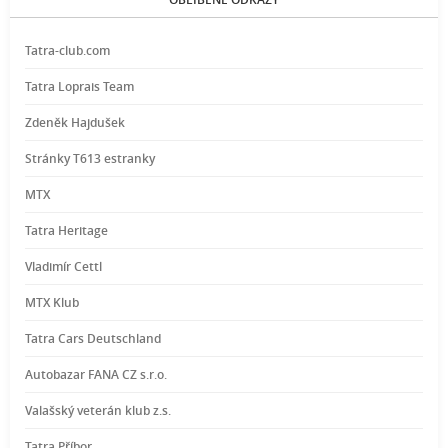
Tatra-club.com
Tatra Loprais Team
Zdeněk Hajdušek
Stránky T613 estranky
MTX
Tatra Heritage
Vladimír Cettl
MTX Klub
Tatra Cars Deutschland
Autobazar FANA CZ s.r.o.
Valašský veterán klub z.s.
Tatra Příbor