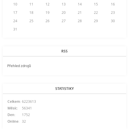
10
11
12
13
14
15
16
17
18
19
20
21
22
23
24
25
26
27
28
29
30
31
RSS
Přehled zdrojů
STATISTIKY
Celkem:
6223613
Měsíc:
56341
Den:
1752
Online:
32