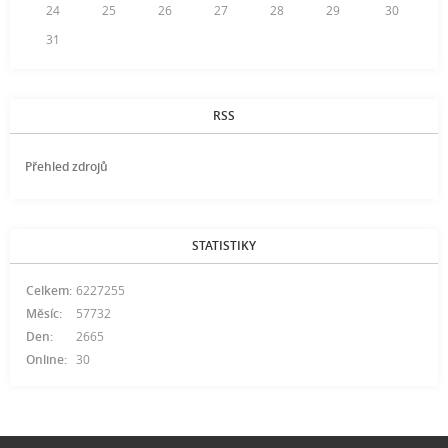
24
25
26
27
28
29
30
31
RSS
Přehled zdrojů
STATISTIKY
Celkem:
6227255
Měsíc:
57732
Den:
2665
Online:
30