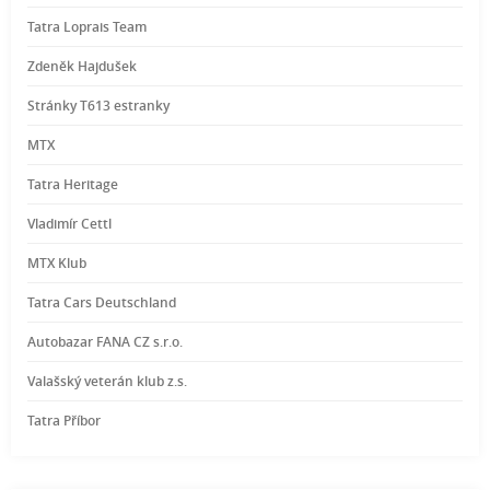
Tatra Loprais Team
Zdeněk Hajdušek
Stránky T613 estranky
MTX
Tatra Heritage
Vladimír Cettl
MTX Klub
Tatra Cars Deutschland
Autobazar FANA CZ s.r.o.
Valašský veterán klub z.s.
Tatra Příbor