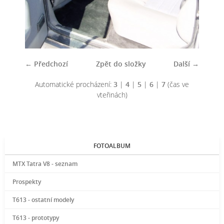
← Předchozí
Zpět do složky
Další →
Automatické procházení:
3
|
4
|
5
|
6
|
7
(čas ve
vteřinách)
FOTOALBUM
MTX Tatra V8 - seznam
Prospekty
T613 - ostatní modely
T613 - prototypy