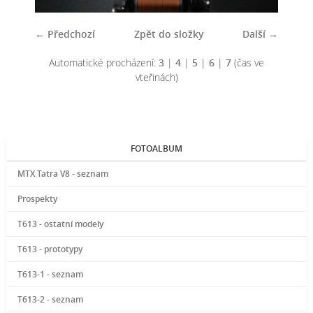
← Předchozí
Zpět do složky
Další →
Automatické procházení:
3
|
4
|
5
|
6
|
7
(čas ve
vteřinách)
FOTOALBUM
MTX Tatra V8 - seznam
Prospekty
T613 - ostatní modely
T613 - prototypy
T613-1 - seznam
T613-2 - seznam