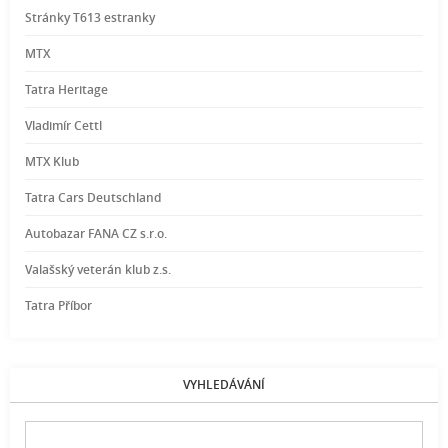
Stránky T613 estranky
MTX
Tatra Heritage
Vladimír Cettl
MTX Klub
Tatra Cars Deutschland
Autobazar FANA CZ s.r.o.
Valašský veterán klub z.s.
Tatra Příbor
VYHLEDÁVÁNÍ