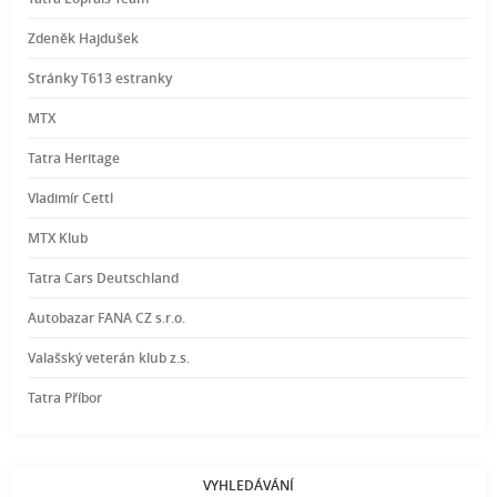
Zdeněk Hajdušek
Stránky T613 estranky
MTX
Tatra Heritage
Vladimír Cettl
MTX Klub
Tatra Cars Deutschland
Autobazar FANA CZ s.r.o.
Valašský veterán klub z.s.
Tatra Příbor
VYHLEDÁVÁNÍ