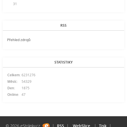
31
RSS
Přehled zdrojů
STATISTIKY
Celkem:
6231276
Měsíc:
54329
Den:
1875
Online:
47
© 2026 eStránky.cz
|
RSS
|
WebSlice
|
Tisk
|