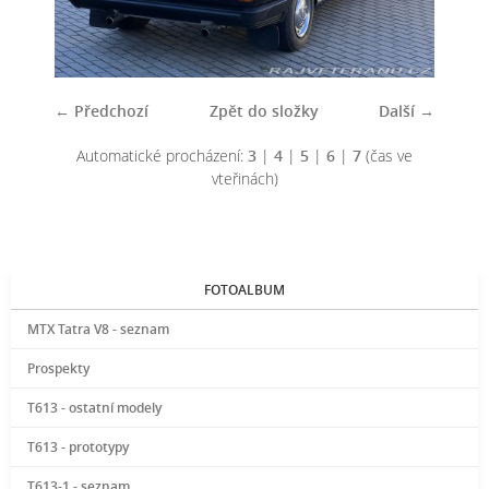
← Předchozí
Zpět do složky
Další →
Automatické procházení:
3
|
4
|
5
|
6
|
7
(čas ve
vteřinách)
FOTOALBUM
MTX Tatra V8 - seznam
Prospekty
T613 - ostatní modely
T613 - prototypy
T613-1 - seznam