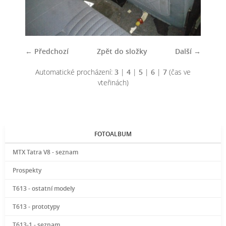
← Předchozí
Zpět do složky
Další →
Automatické procházení:
3
|
4
|
5
|
6
|
7
(čas ve
vteřinách)
FOTOALBUM
MTX Tatra V8 - seznam
Prospekty
T613 - ostatní modely
T613 - prototypy
T613-1 - seznam