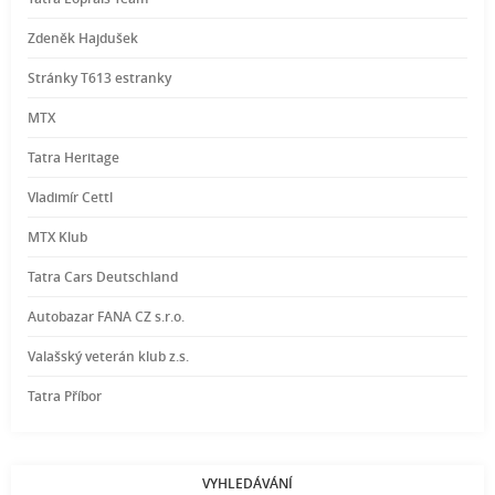
Zdeněk Hajdušek
Stránky T613 estranky
MTX
Tatra Heritage
Vladimír Cettl
MTX Klub
Tatra Cars Deutschland
Autobazar FANA CZ s.r.o.
Valašský veterán klub z.s.
Tatra Příbor
VYHLEDÁVÁNÍ