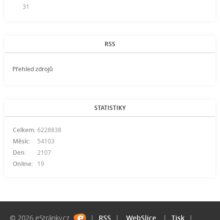
31
RSS
Přehled zdrojů
STATISTIKY
Celkem:
6228838
Měsíc:
54103
Den:
2107
Online:
19
© 2026 eStránky.cz
|
RSS
|
WebSlice
|
Tisk
|