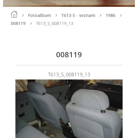
Fotoalbum
T613-S - seznam
1986
008119
T613_S_008119_13
008119
T613_S_008119_13