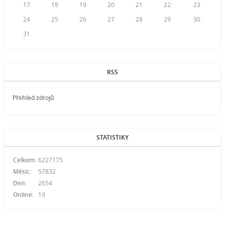
17
18
19
20
21
22
23
24
25
26
27
28
29
30
31
RSS
Přehled zdrojů
STATISTIKY
Celkem:
6227175
Měsíc:
57832
Den:
2654
Online:
19