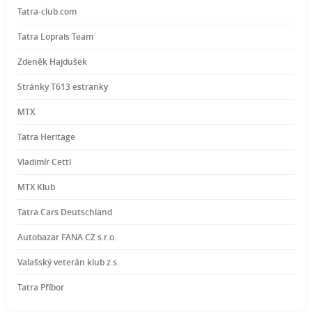
Tatra-club.com
Tatra Loprais Team
Zdeněk Hajdušek
Stránky T613 estranky
MTX
Tatra Heritage
Vladimír Cettl
MTX Klub
Tatra Cars Deutschland
Autobazar FANA CZ s.r.o.
Valašský veterán klub z.s.
Tatra Příbor