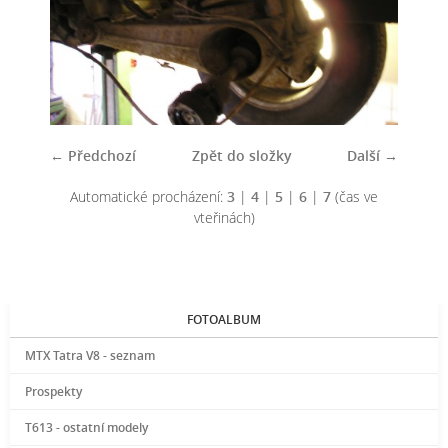
← Předchozí
Zpět do složky
Další →
Automatické procházení:
3
|
4
|
5
|
6
|
7
(čas ve
vteřinách)
FOTOALBUM
MTX Tatra V8 - seznam
Prospekty
T613 - ostatní modely