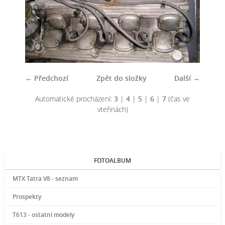
← Předchozí
Zpět do složky
Další →
Automatické procházení:
3
|
4
|
5
|
6
|
7
(čas ve
vteřinách)
FOTOALBUM
MTX Tatra V8 - seznam
Prospekty
T613 - ostatní modely