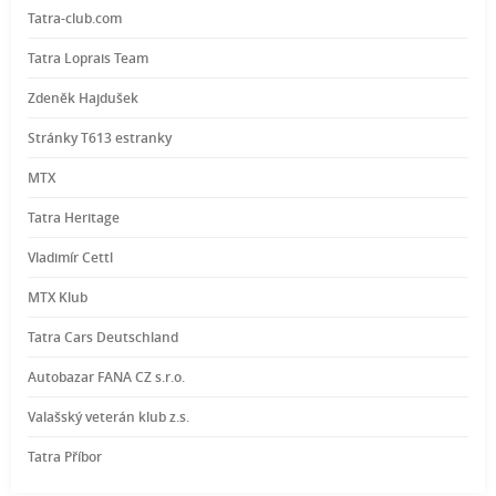
Tatra-club.com
Tatra Loprais Team
Zdeněk Hajdušek
Stránky T613 estranky
MTX
Tatra Heritage
Vladimír Cettl
MTX Klub
Tatra Cars Deutschland
Autobazar FANA CZ s.r.o.
Valašský veterán klub z.s.
Tatra Příbor