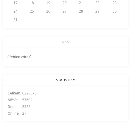
17
18
19
20
21
22
23
24
25
26
27
28
29
30
31
RSS
Přehled zdrojů
STATISTIKY
Celkem:
6226575
Měsíc:
57602
Den:
2522
Online:
27