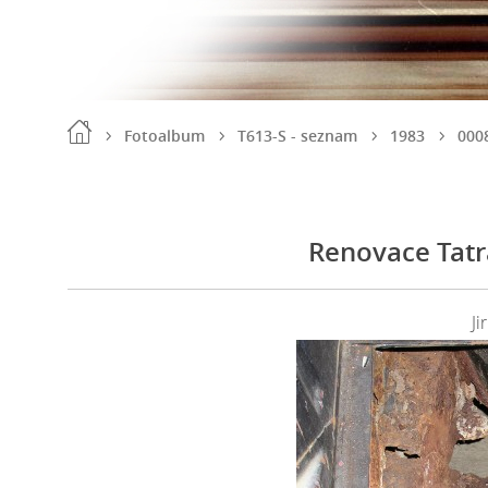
Fotoalbum
T613-S - seznam
1983
000
Renovace Tatr
Ji