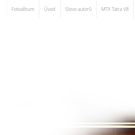
Fotoalbum
Úvod
Slovo autorů
MTX Tatra V8