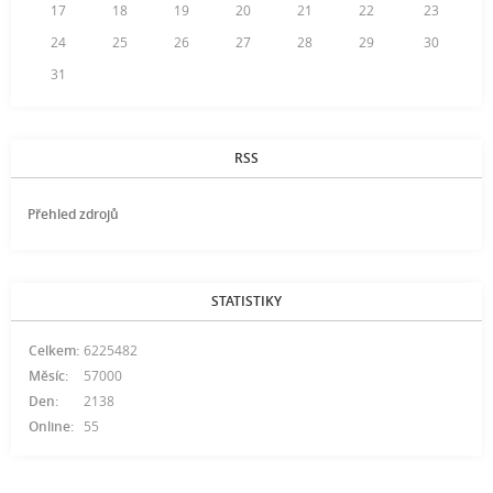
17
18
19
20
21
22
23
24
25
26
27
28
29
30
31
RSS
Přehled zdrojů
STATISTIKY
Celkem:
6225482
Měsíc:
57000
Den:
2138
Online:
55