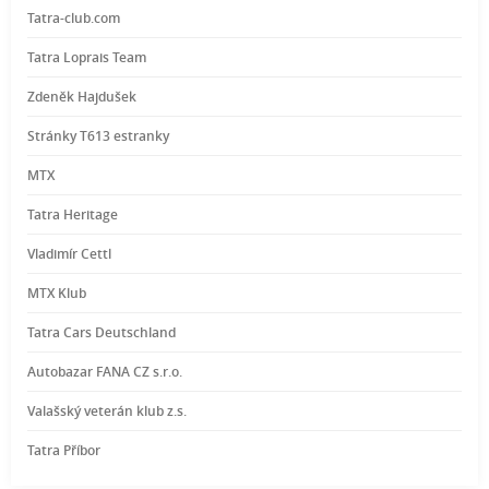
Tatra-club.com
Tatra Loprais Team
Zdeněk Hajdušek
Stránky T613 estranky
MTX
Tatra Heritage
Vladimír Cettl
MTX Klub
Tatra Cars Deutschland
Autobazar FANA CZ s.r.o.
Valašský veterán klub z.s.
Tatra Příbor