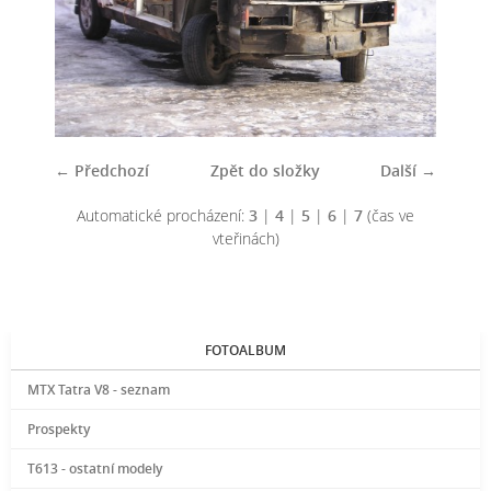
← Předchozí
Zpět do složky
Další →
Automatické procházení:
3
|
4
|
5
|
6
|
7
(čas ve
vteřinách)
FOTOALBUM
MTX Tatra V8 - seznam
Prospekty
T613 - ostatní modely