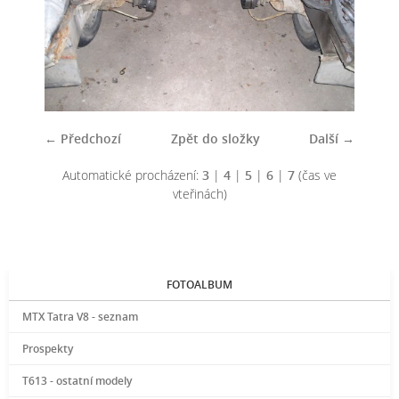
← Předchozí
Zpět do složky
Další →
Automatické procházení:
3
|
4
|
5
|
6
|
7
(čas ve
vteřinách)
FOTOALBUM
MTX Tatra V8 - seznam
Prospekty
T613 - ostatní modely