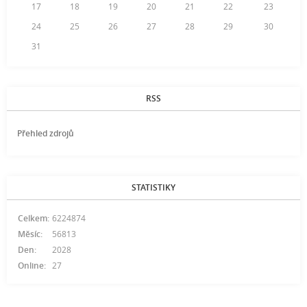
17
18
19
20
21
22
23
24
25
26
27
28
29
30
31
RSS
Přehled zdrojů
STATISTIKY
Celkem:
6224874
Měsíc:
56813
Den:
2028
Online:
27