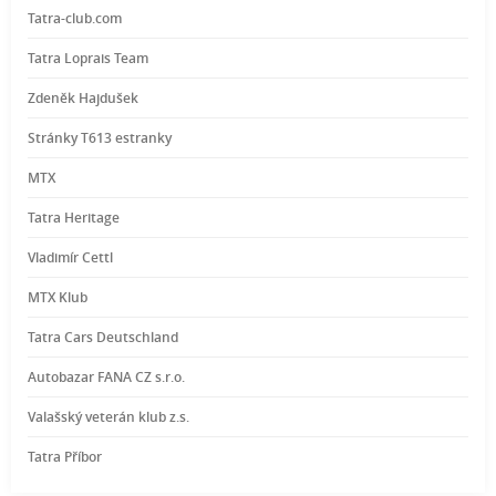
Tatra-club.com
Tatra Loprais Team
Zdeněk Hajdušek
Stránky T613 estranky
MTX
Tatra Heritage
Vladimír Cettl
MTX Klub
Tatra Cars Deutschland
Autobazar FANA CZ s.r.o.
Valašský veterán klub z.s.
Tatra Příbor