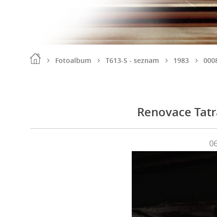
Fotoalbum
T613-S - seznam
1983
000
Renovace Tatr
0