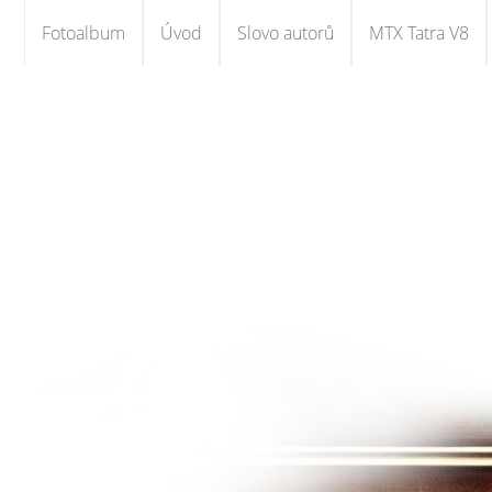
Fotoalbum
Úvod
Slovo autorů
MTX Tatra V8