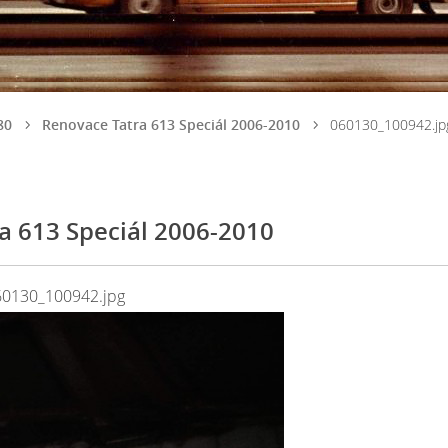
80
Renovace Tatra 613 Speciál 2006-2010
060130_100942.jp
a 613 Speciál 2006-2010
60130_100942.jpg