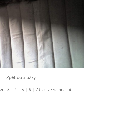
Zpět do složky
ení:
3
|
4
|
5
|
6
|
7
(čas ve vteřinách)