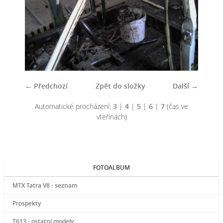
← Předchozí
Zpět do složky
Další →
Automatické procházení:
3
|
4
|
5
|
6
|
7
(čas ve
vteřinách)
FOTOALBUM
MTX Tatra V8 - seznam
Prospekty
T613 - ostatní modely