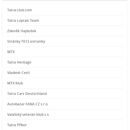
Tatra-club.com
Tatra Loprais Team
Zdeněk Hajdušek
Stránky T613 estranky
MTX
Tatra Heritage
Vladimír Cettl
MTX Klub
Tatra Cars Deutschland
Autobazar FANA CZ s.r.o.
Valašský veterán klub z.s.
Tatra Příbor