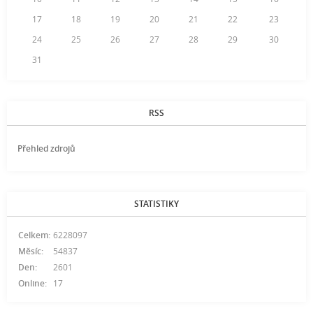
17
18
19
20
21
22
23
24
25
26
27
28
29
30
31
RSS
Přehled zdrojů
STATISTIKY
Celkem:
6228097
Měsíc:
54837
Den:
2601
Online:
17