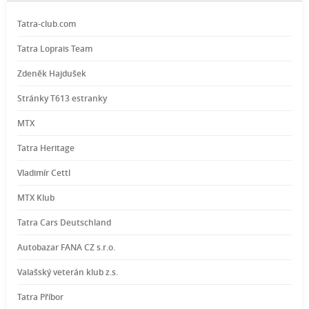
Tatra-club.com
Tatra Loprais Team
Zdeněk Hajdušek
Stránky T613 estranky
MTX
Tatra Heritage
Vladimír Cettl
MTX Klub
Tatra Cars Deutschland
Autobazar FANA CZ s.r.o.
Valašský veterán klub z.s.
Tatra Příbor