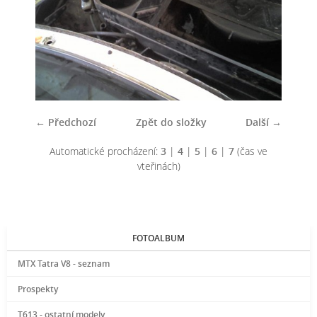
← Předchozí
Zpět do složky
Další →
Automatické procházení:
3
|
4
|
5
|
6
|
7
(čas ve
vteřinách)
FOTOALBUM
MTX Tatra V8 - seznam
Prospekty
T613 - ostatní modely