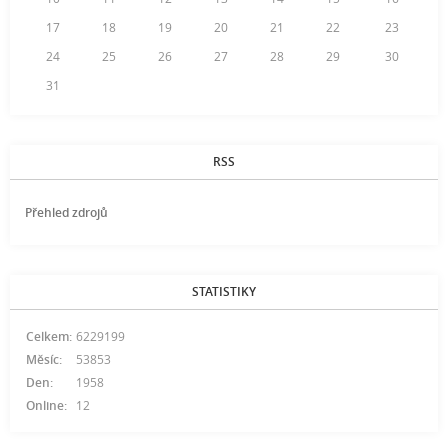
17
18
19
20
21
22
23
24
25
26
27
28
29
30
31
RSS
Přehled zdrojů
STATISTIKY
Celkem:
6229199
Měsíc:
53853
Den:
1958
Online:
12