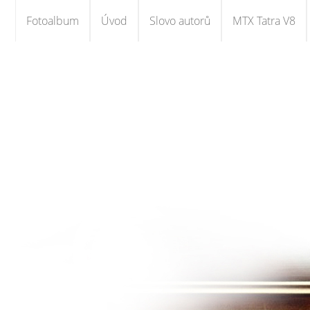
Fotoalbum
Úvod
Slovo autorů
MTX Tatra V8