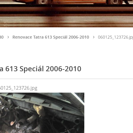
80
Renovace Tatra 613 Speciál 2006-2010
060125_123726.jp
a 613 Speciál 2006-2010
60125_123726.jpg