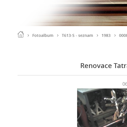
Fotoalbum
T613-S - seznam
1983
000
Renovace Tatr
0