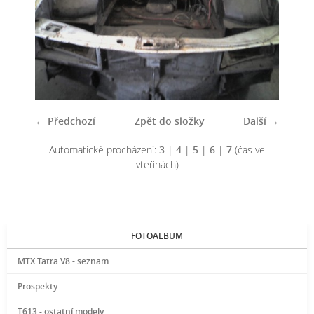
← Předchozí
Zpět do složky
Další →
Automatické procházení:
3
|
4
|
5
|
6
|
7
(čas ve
vteřinách)
FOTOALBUM
MTX Tatra V8 - seznam
Prospekty
T613 - ostatní modely