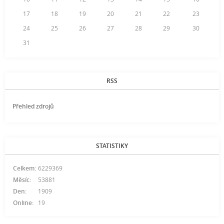
17
18
19
20
21
22
23
24
25
26
27
28
29
30
31
RSS
Přehled zdrojů
STATISTIKY
Celkem:
6229369
Měsíc:
53881
Den:
1909
Online:
19