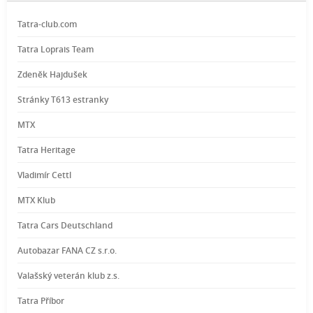
Tatra-club.com
Tatra Loprais Team
Zdeněk Hajdušek
Stránky T613 estranky
MTX
Tatra Heritage
Vladimír Cettl
MTX Klub
Tatra Cars Deutschland
Autobazar FANA CZ s.r.o.
Valašský veterán klub z.s.
Tatra Příbor