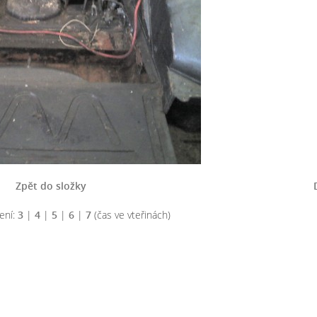
Zpět do složky
ení:
3
|
4
|
5
|
6
|
7
(čas ve vteřinách)