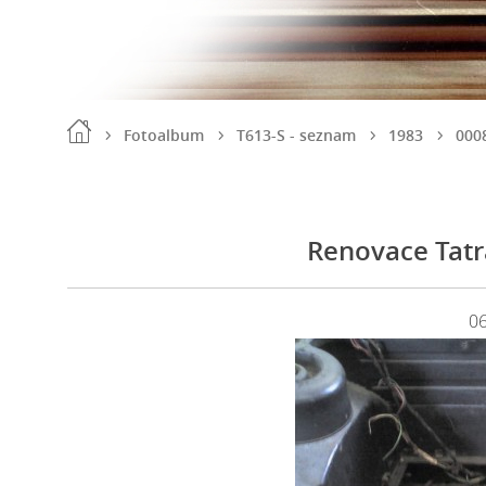
Fotoalbum
T613-S - seznam
1983
000
Renovace Tatr
0