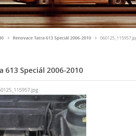
80
Renovace Tatra 613 Speciál 2006-2010
060125_115957.jp
a 613 Speciál 2006-2010
60125_115957.jpg