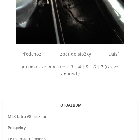
← Předchozí
Zpět do složky
Další →
Automatické procházení:
3
|
4
|
5
|
6
|
7
(čas ve
vteřinách)
FOTOALBUM
MTX Tatra V8 - seznam
Prospekty
T613 - ostatní modely