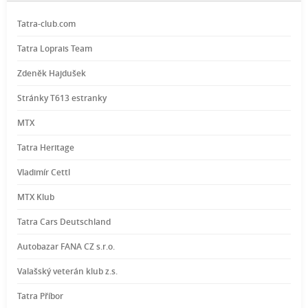
Tatra-club.com
Tatra Loprais Team
Zdeněk Hajdušek
Stránky T613 estranky
MTX
Tatra Heritage
Vladimír Cettl
MTX Klub
Tatra Cars Deutschland
Autobazar FANA CZ s.r.o.
Valašský veterán klub z.s.
Tatra Příbor