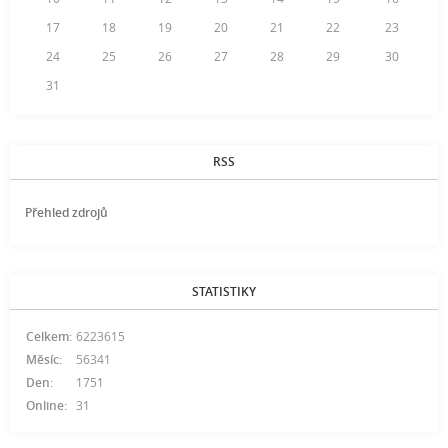
17
18
19
20
21
22
23
24
25
26
27
28
29
30
31
RSS
Přehled zdrojů
STATISTIKY
Celkem:
6223615
Měsíc:
56341
Den:
1751
Online:
31