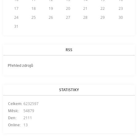
17
18
19
20
21
22
23
24
25
26
27
28
29
30
31
RSS
Přehled zdrojů
STATISTIKY
Celkem:
6232597
Měsíc:
54879
Den:
2111
Online:
13