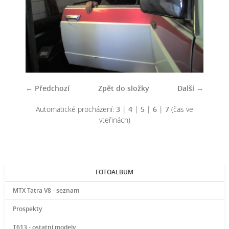
← Předchozí
Zpět do složky
Další →
Automatické procházení:
3
|
4
|
5
|
6
|
7
(čas ve
vteřinách)
FOTOALBUM
MTX Tatra V8 - seznam
Prospekty
T613 - ostatní modely