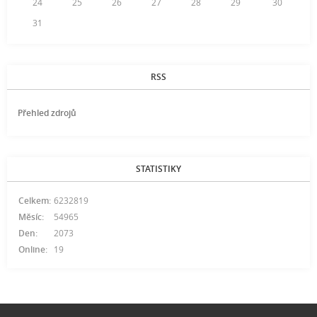
24
25
26
27
28
29
30
31
RSS
Přehled zdrojů
STATISTIKY
Celkem:
6232819
Měsíc:
54965
Den:
2073
Online:
19