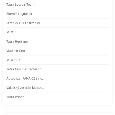
Tatra Loprais Team
Zdeněk Hajdušek
Stránky T613 estranky
MTX
Tatra Heritage
Vladimír Cettl
MTX Klub
Tatra Cars Deutschland
Autobazar FANA CZ s.r.o.
Valašský veterán klub z.s.
Tatra Příbor