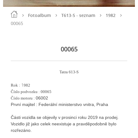
Fotoalbum
T613-S - seznam
1982
00065
00065
Tatra 613-S
1
Rok :
982
Číslo podvozku : 00065
06002
Číslo motoru :
První majitel : Federální ministerstvo vnitra, Praha
Části vozidla se objevily v prosinci roku 2019 na prodej.
Vozidlo již jako celek neexistuje a pravděpodobně bylo
rozřezáno.