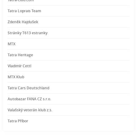
Tatra Loprais Team
Zdeněk Hajdušek
Stránky T613 estranky
MTX
Tatra Heritage
Vladimír Cettl
MTX Klub
Tatra Cars Deutschland
Autobazar FANA CZ s.r.o.
Valašský veterán klub z.s.
Tatra Příbor