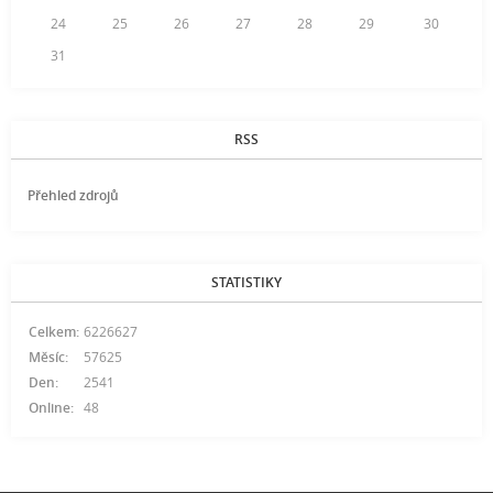
24
25
26
27
28
29
30
31
RSS
Přehled zdrojů
STATISTIKY
Celkem:
6226627
Měsíc:
57625
Den:
2541
Online:
48