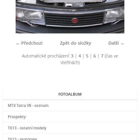
← Předchozí
Zpět do složky
Další →
Automatické procházení:
3
|
4
|
5
|
6
|
7
(čas ve
vteřinách)
FOTOALBUM
MTX Tatra V8 - seznam
Prospekty
T613 - ostatní modely
T613 - prototypy