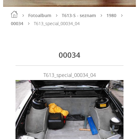
Fotoalbum
T613-S - seznam
1980
00034
T613_special_00034_04
00034
T613_special_00034_04