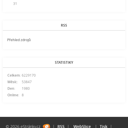
31
RSS
Přehled zdrojů
STATISTIKY
Celkem:
6229170
Měsíc:
53847
Den:
1980
Online:
8
© 2026 eStránky.cz
|
RSS
|
WebSlice
|
Tisk
|