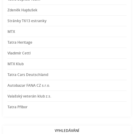
Zdeněk Hajdušek
Stránky T613 estranky
MTX
Tatra Heritage
Vladimír Cettl
MTX Klub
Tatra Cars Deutschland
Autobazar FANA CZ s.r.o.
Valašský veterán klub z.s.
Tatra Příbor
VYHLEDÁVÁNÍ