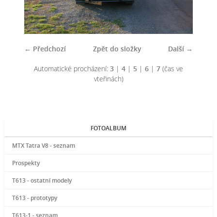
← Předchozí
Zpět do složky
Další →
Automatické procházení:
3
|
4
|
5
|
6
|
7
(čas ve
vteřinách)
FOTOALBUM
MTX Tatra V8 - seznam
Prospekty
T613 - ostatní modely
T613 - prototypy
T613-1 - seznam