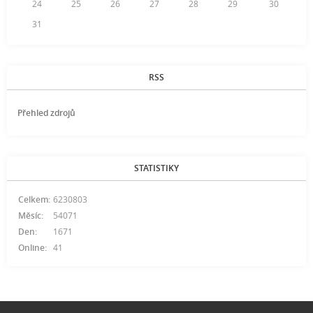
24
25
26
27
28
29
30
31
RSS
Přehled zdrojů
STATISTIKY
Celkem:
6230803
Měsíc:
54071
Den:
1671
Online:
41