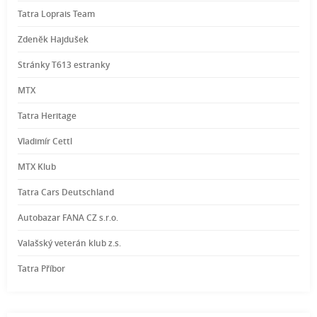
Tatra Loprais Team
Zdeněk Hajdušek
Stránky T613 estranky
MTX
Tatra Heritage
Vladimír Cettl
MTX Klub
Tatra Cars Deutschland
Autobazar FANA CZ s.r.o.
Valašský veterán klub z.s.
Tatra Příbor