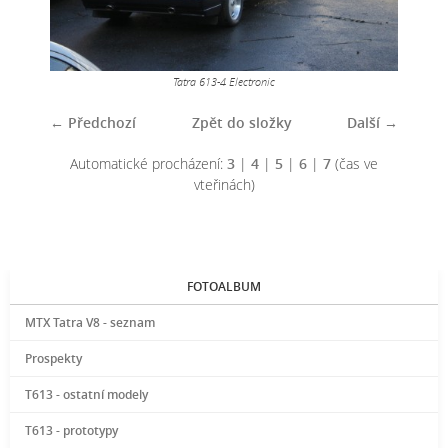
Tatra 613-4 Electronic
← Předchozí
Zpět do složky
Další →
Automatické procházení:
3
|
4
|
5
|
6
|
7
(čas ve
vteřinách)
FOTOALBUM
MTX Tatra V8 - seznam
Prospekty
T613 - ostatní modely
T613 - prototypy