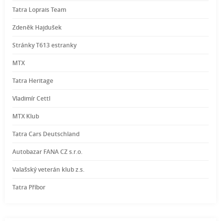
Tatra Loprais Team
Zdeněk Hajdušek
Stránky T613 estranky
MTX
Tatra Heritage
Vladimír Cettl
MTX Klub
Tatra Cars Deutschland
Autobazar FANA CZ s.r.o.
Valašský veterán klub z.s.
Tatra Příbor