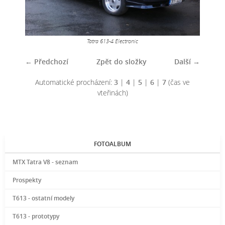
Tatra 613-4 Electronic
← Předchozí
Zpět do složky
Další →
Automatické procházení:
3
|
4
|
5
|
6
|
7
(čas ve
vteřinách)
FOTOALBUM
MTX Tatra V8 - seznam
Prospekty
T613 - ostatní modely
T613 - prototypy