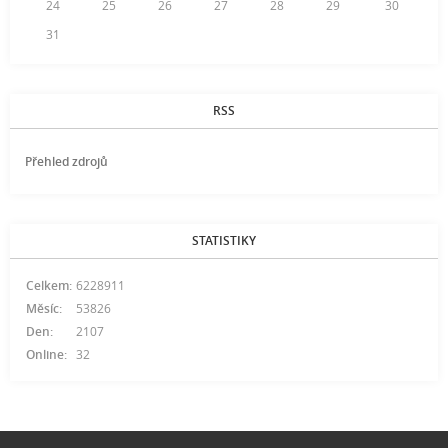
24
25
26
27
28
29
30
31
RSS
Přehled zdrojů
STATISTIKY
Celkem:
6228911
Měsíc:
53826
Den:
2107
Online:
32