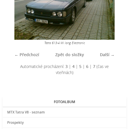
Tatra 613-4 Mi long Electronic
← Předchozí
Zpět do složky
Další →
Automatické procházení:
3
|
4
|
5
|
6
|
7
(čas ve
vteřinách)
FOTOALBUM
MTX Tatra V8 - seznam
Prospekty