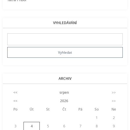
VYHLEDÁVÁNÍ
ARCHIV
<<
srpen
>>
<<
2026
>>
Po
Út
St
Čt
Pá
So
Ne
1
2
3
4
5
6
7
8
9