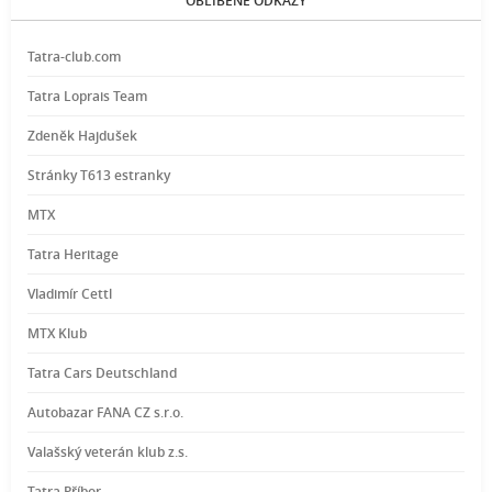
OBLÍBENÉ ODKAZY
Tatra-club.com
Tatra Loprais Team
Zdeněk Hajdušek
Stránky T613 estranky
MTX
Tatra Heritage
Vladimír Cettl
MTX Klub
Tatra Cars Deutschland
Autobazar FANA CZ s.r.o.
Valašský veterán klub z.s.
Tatra Příbor