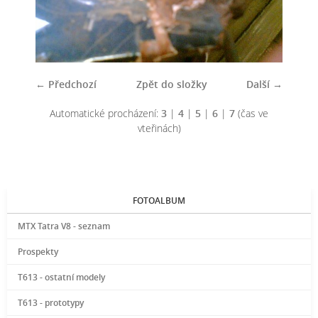
← Předchozí
Zpět do složky
Další →
Automatické procházení:
3
|
4
|
5
|
6
|
7
(čas ve
vteřinách)
FOTOALBUM
MTX Tatra V8 - seznam
Prospekty
T613 - ostatní modely
T613 - prototypy