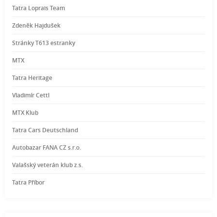
Tatra Loprais Team
Zdeněk Hajdušek
Stránky T613 estranky
MTX
Tatra Heritage
Vladimír Cettl
MTX Klub
Tatra Cars Deutschland
Autobazar FANA CZ s.r.o.
Valašský veterán klub z.s.
Tatra Příbor