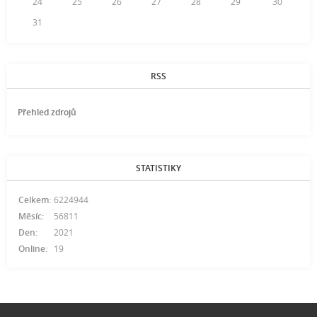
24
25
26
27
28
29
30
31
RSS
Přehled zdrojů
STATISTIKY
Celkem:
6224944
Měsíc:
56811
Den:
2021
Online:
19