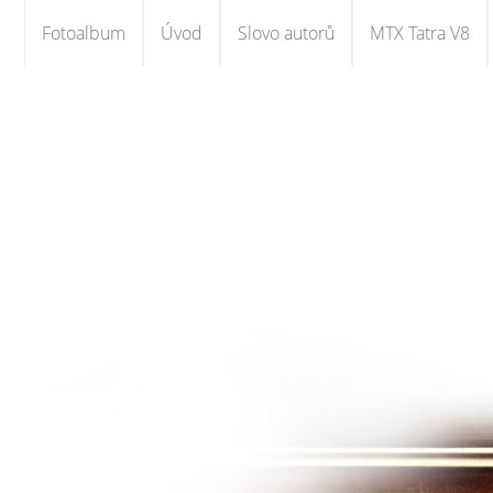
Fotoalbum
Úvod
Slovo autorů
MTX Tatra V8