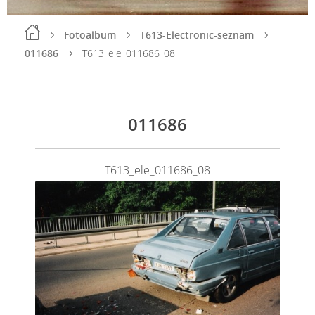
Fotoalbum
T613-Electronic-seznam
011686
T613_ele_011686_08
011686
T613_ele_011686_08