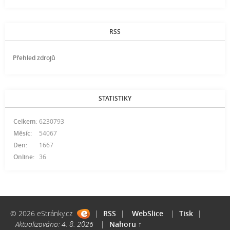
RSS
Přehled zdrojů
STATISTIKY
Celkem:
6230793
Měsíc:
54067
Den:
1667
Online:
36
© 2026 eStránky.cz
|
RSS
|
WebSlice
|
Tisk
|
Aktualizováno: 4. 8. 2026
|
Nahoru ↑