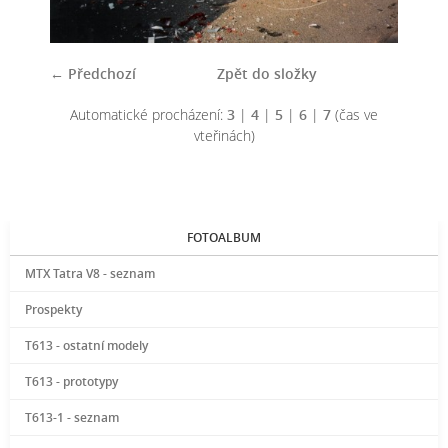
← Předchozí
Zpět do složky
Automatické procházení:
3
|
4
|
5
|
6
|
7
(čas ve
vteřinách)
FOTOALBUM
MTX Tatra V8 - seznam
Prospekty
T613 - ostatní modely
T613 - prototypy
T613-1 - seznam