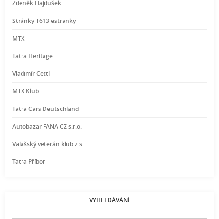
Zdeněk Hajdušek
Stránky T613 estranky
MTX
Tatra Heritage
Vladimír Cettl
MTX Klub
Tatra Cars Deutschland
Autobazar FANA CZ s.r.o.
Valašský veterán klub z.s.
Tatra Příbor
VYHLEDÁVÁNÍ