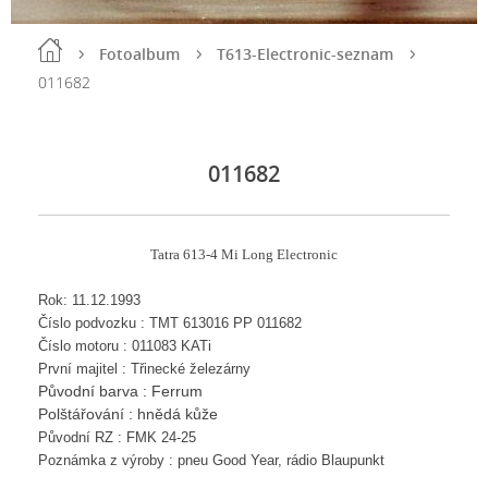
Fotoalbum
T613-Electronic-seznam
011682
011682
Tatra 613-4 Mi Long Electronic
Rok:
11.12.1993
Číslo podvozku :
TMT 613016 PP 011682
Číslo motoru : 011083 KATi
První majitel : Třinecké železárny
Původní barva : Ferrum
Polštářování : hnědá kůže
Původní RZ : FMK 24-25
Poznámka z výroby : pneu Good Year, rádio Blaupunkt