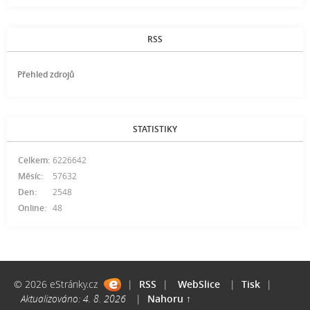
RSS
Přehled zdrojů
STATISTIKY
Celkem:
6226642
Měsíc:
57632
Den:
2548
Online:
48
© 2026 eStránky.cz
|
RSS
|
WebSlice
|
Tisk
|
Aktualizováno: 4. 8. 2026
|
Nahoru ↑