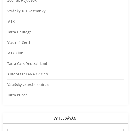
Zdeněk Hajdušek
Stránky T613 estranky
MTX
Tatra Heritage
Vladimír Cettl
MTX Klub
Tatra Cars Deutschland
Autobazar FANA CZ s.r.o.
Valašský veterán klub z.s.
Tatra Příbor
VYHLEDÁVÁNÍ