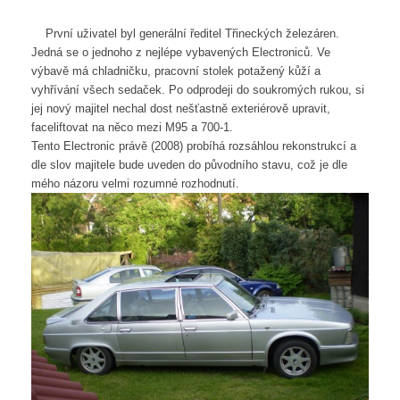
První uživatel byl generální ředitel Třineckých železáren.
Jedná se o jednoho z nejlépe vybavených Electroniců. Ve
výbavě má chladničku, pracovní stolek potažený kůží a
vyhřívání všech sedaček. Po odprodeji do soukromých rukou, si
jej nový majitel nechal dost nešťastně exteriérově upravit,
faceliftovat na něco mezi M95 a 700-1.
Tento Electronic právě (2008) probíhá rozsáhlou rekonstrukcí a
dle slov majitele bude uveden do původního stavu, což je dle
mého názoru velmi rozumné rozhodnutí.