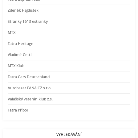
Zdeněk Hajdušek
Stránky T613 estranky
MTX
Tatra Heritage
Vladimír Cettl
MTX Klub
Tatra Cars Deutschland
Autobazar FANA CZ s.r.o.
Valašský veterán klub z.s.
Tatra Příbor
VYHLEDÁVÁNÍ