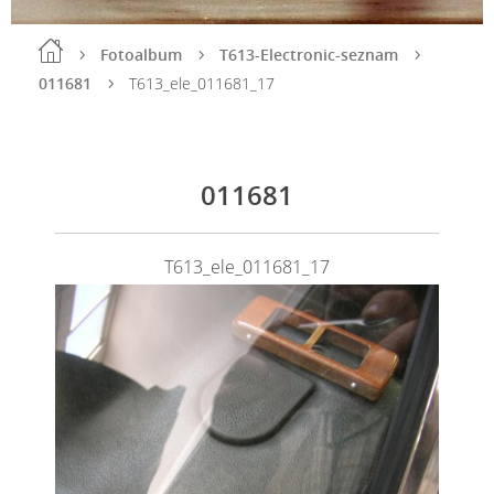
Fotoalbum
T613-Electronic-seznam
011681
T613_ele_011681_17
011681
T613_ele_011681_17