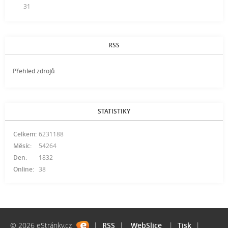
31
RSS
Přehled zdrojů
STATISTIKY
Celkem:
6231188
Měsíc:
54264
Den:
1832
Online:
38
© 2026 eStránky.cz
|
RSS
|
WebSlice
|
Tisk
|