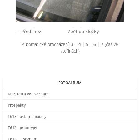
← Předchozí
Zpět do složky
Automatické procházení:
3
|
4
|
5
|
6
|
7
(čas ve
vteřinách)
FOTOALBUM
MTX Tatra V8 - seznam
Prospekty
T613 - ostatní modely
T613 - prototypy
T613-1 - seznam