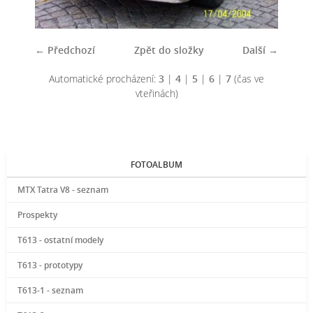
← Předchozí
Zpět do složky
Další →
Automatické procházení:
3
|
4
|
5
|
6
|
7
(čas ve
vteřinách)
FOTOALBUM
MTX Tatra V8 - seznam
Prospekty
T613 - ostatní modely
T613 - prototypy
T613-1 - seznam