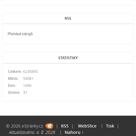
RSS
Přehled zdrojů
STATISTIKY
Celkem:
6230845
Měsíc:
54081
Den:
1686
Online:
37
© 2026 eStránky.cz
|
RSS
|
WebSlice
|
Tisk
|
Aktualizováno: 4. 8. 2026
|
Nahoru ↑