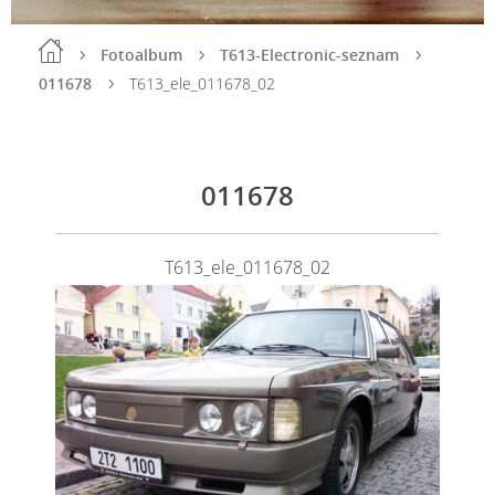
Fotoalbum
T613-Electronic-seznam
011678
T613_ele_011678_02
011678
T613_ele_011678_02