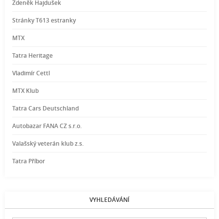
Zdeněk Hajdušek
Stránky T613 estranky
MTX
Tatra Heritage
Vladimír Cettl
MTX Klub
Tatra Cars Deutschland
Autobazar FANA CZ s.r.o.
Valašský veterán klub z.s.
Tatra Příbor
VYHLEDÁVÁNÍ