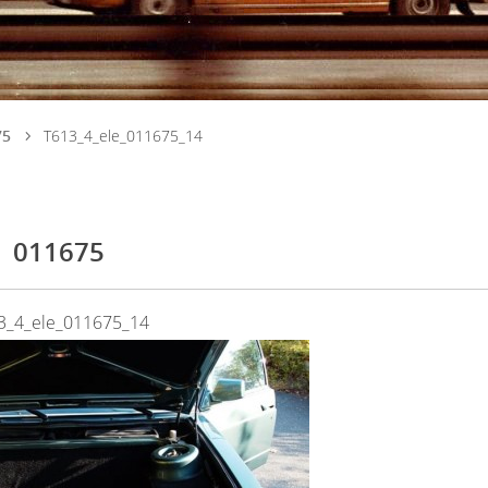
75
T613_4_ele_011675_14
011675
3_4_ele_011675_14