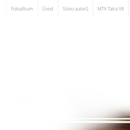
Fotoalbum
Úvod
Slovo autorů
MTX Tatra V8