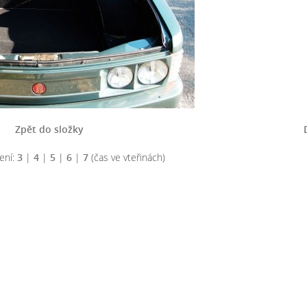
Zpět do složky
ení:
3
|
4
|
5
|
6
|
7
(čas ve vteřinách)