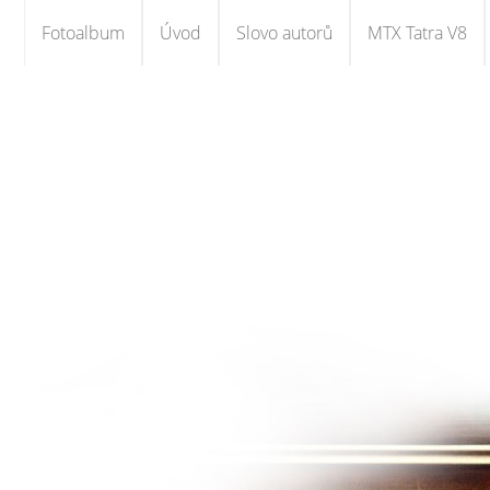
Fotoalbum
Úvod
Slovo autorů
MTX Tatra V8