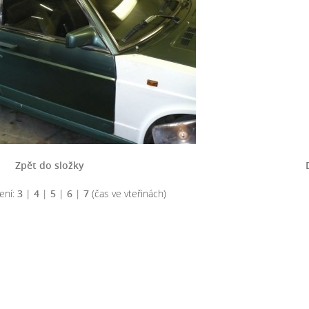
Zpět do složky
ení:
3
|
4
|
5
|
6
|
7
(čas ve vteřinách)