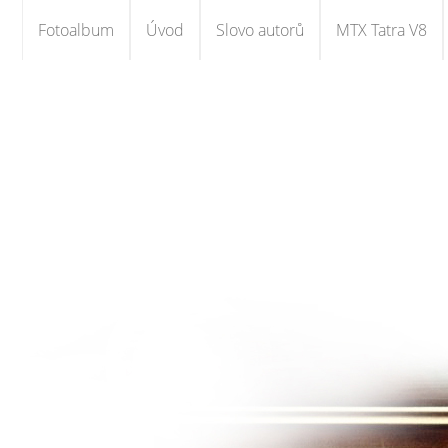
Fotoalbum
Úvod
Slovo autorů
MTX Tatra V8