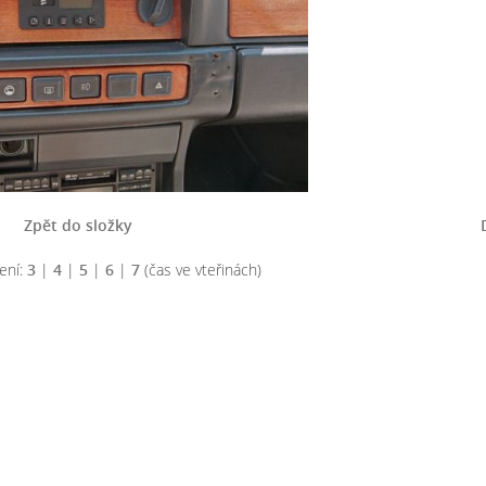
Zpět do složky
ení:
3
|
4
|
5
|
6
|
7
(čas ve vteřinách)