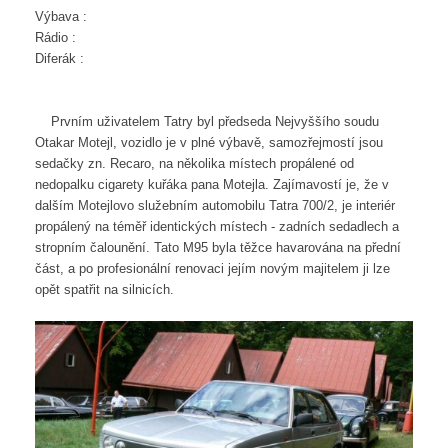
Výbava :
Rádio :
Diferák :
Prvním uživatelem Tatry byl předseda Nejvyššího soudu
Otakar Motejl, vozidlo je v plné výbavě, samozřejmostí jsou
sedačky zn. Recaro, na několika místech propálené od
nedopalku cigarety kuřáka pana Motejla. Zajímavostí je, že v
dalším Motejlovo služebním automobilu Tatra 700/2, je interiér
propálený na téměř identických místech - zadních sedadlech a
stropním čalounění. Tato M95 byla těžce havarována na přední
část, a po profesionální renovaci jejím novým majitelem ji lze
opět spatřit na silnicích.