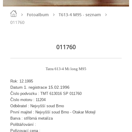
Fotoalbum
T613-4 M95 - seznam
011760
011760
Tatra 613-4 Mi long M95
Rok: 12.1995
Datum 1. registrace
15.02.1996
Číslo podvozku : TMT 613016 SP 011760
Číslo motoru : 11204
Odběratel : Nejvyšší soud Brno
První majitel : Nejvyšší soud Brno - Otakar Motejl
Barva : stříbrná metalíza
Polštářování :
Pořizovací cena :