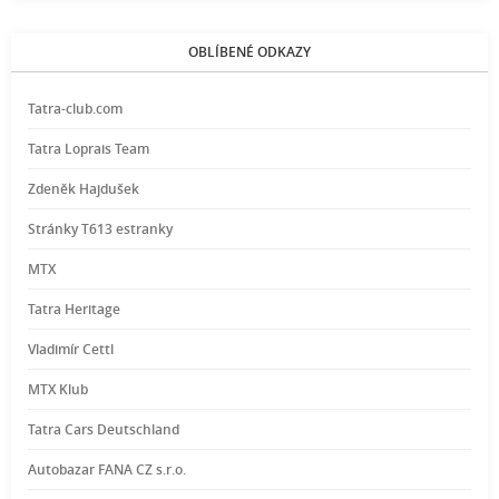
OBLÍBENÉ ODKAZY
Tatra-club.com
Tatra Loprais Team
Zdeněk Hajdušek
Stránky T613 estranky
MTX
Tatra Heritage
Vladimír Cettl
MTX Klub
Tatra Cars Deutschland
Autobazar FANA CZ s.r.o.