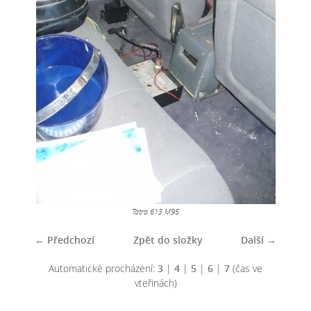
Tatra 613 M95
← Předchozí
Zpět do složky
Další →
Automatické procházení:
3
|
4
|
5
|
6
|
7
(čas ve
vteřinách)