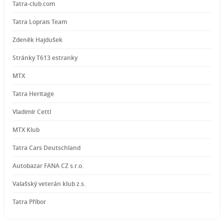
Tatra-club.com
Tatra Loprais Team
Zdeněk Hajdušek
Stránky T613 estranky
MTX
Tatra Heritage
Vladimír Cettl
MTX Klub
Tatra Cars Deutschland
Autobazar FANA CZ s.r.o.
Valašský veterán klub z.s.
Tatra Příbor