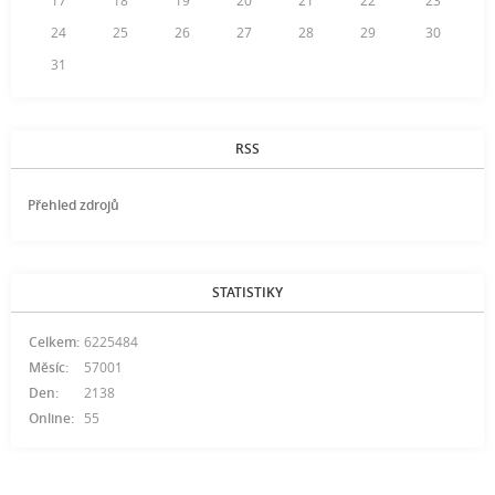
17
18
19
20
21
22
23
24
25
26
27
28
29
30
31
RSS
Přehled zdrojů
STATISTIKY
Celkem:
6225484
Měsíc:
57001
Den:
2138
Online:
55