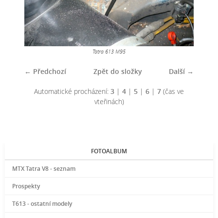
Tatra 613 M95
← Předchozí
Zpět do složky
Další →
Automatické procházení:
3
|
4
|
5
|
6
|
7
(čas ve
vteřinách)
FOTOALBUM
MTX Tatra V8 - seznam
Prospekty
T613 - ostatní modely