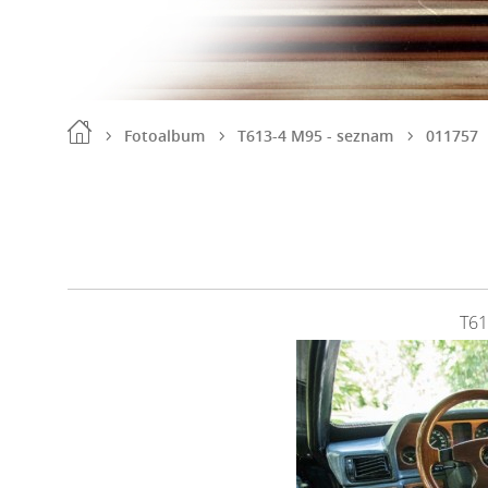
Fotoalbum
T613-4 M95 - seznam
011757
T6