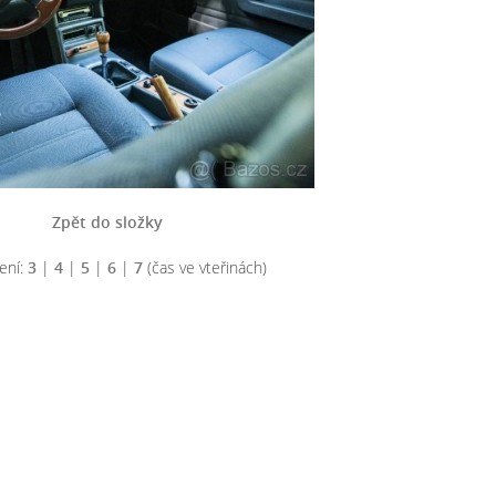
Zpět do složky
ení:
3
|
4
|
5
|
6
|
7
(čas ve vteřinách)