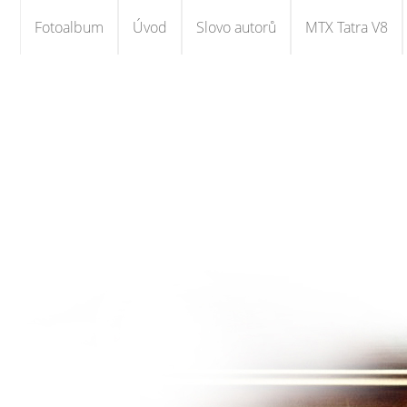
Fotoalbum
Úvod
Slovo autorů
MTX Tatra V8