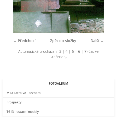
← Předchozí
Zpět do složky
Další →
Automatické procházení:
3
|
4
|
5
|
6
|
7
(čas ve
vteřinách)
FOTOALBUM
MTX Tatra V8 - seznam
Prospekty
T613 - ostatní modely