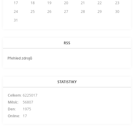
17
18
19
20
21
22
23
24
25
26
27
28
29
30
31
RSS
Přehled zdrojů
STATISTIKY
Celkem:
6225017
Měsíc:
56807
Den:
1975
Online:
17