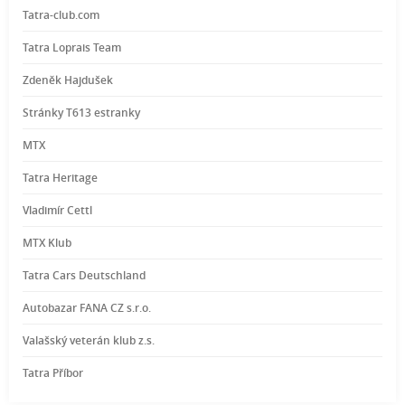
Tatra-club.com
Tatra Loprais Team
Zdeněk Hajdušek
Stránky T613 estranky
MTX
Tatra Heritage
Vladimír Cettl
MTX Klub
Tatra Cars Deutschland
Autobazar FANA CZ s.r.o.
Valašský veterán klub z.s.
Tatra Příbor