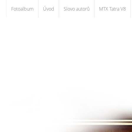
Fotoalbum
Úvod
Slovo autorů
MTX Tatra V8