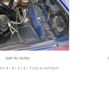
Zpět do složky
ení:
3
|
4
|
5
|
6
|
7
(čas ve vteřinách)