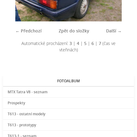
← Předchozí
Zpět do složky
Další →
Automatické procházení:
3
|
4
|
5
|
6
|
7
(čas ve
vteřinách)
FOTOALBUM
MTX Tatra V8 - seznam
Prospekty
T613 - ostatní modely
T613 - prototypy
T613-1 - seznam