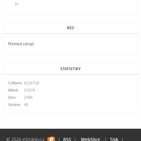
31
RSS
Přehled zdrojů
STATISTIKY
Celkem:
6226726
Měsíc:
57678
Den:
2586
Online:
48
© 2026 eStránky.cz
|
RSS
|
WebSlice
|
Tisk
|