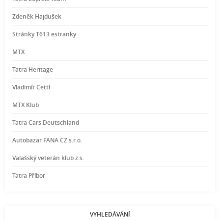
Zdeněk Hajdušek
Stránky T613 estranky
MTX
Tatra Heritage
Vladimír Cettl
MTX Klub
Tatra Cars Deutschland
Autobazar FANA CZ s.r.o.
Valašský veterán klub z.s.
Tatra Příbor
VYHLEDÁVÁNÍ