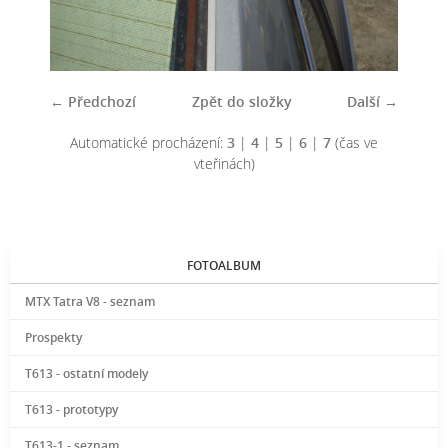
← Předchozí
Zpět do složky
Další →
Automatické procházení:
3
|
4
|
5
|
6
|
7
(čas ve
vteřinách)
FOTOALBUM
MTX Tatra V8 - seznam
Prospekty
T613 - ostatní modely
T613 - prototypy
T613-1 - seznam