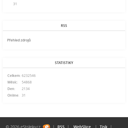
31
RSS
Přehled zdrojů
STATISTIKY
Celkem:
6232546
Měsíc:
54868
Den:
2134
Online:
31
© 2026 eStránky.cz
|
RSS
|
WebSlice
|
Tisk
|