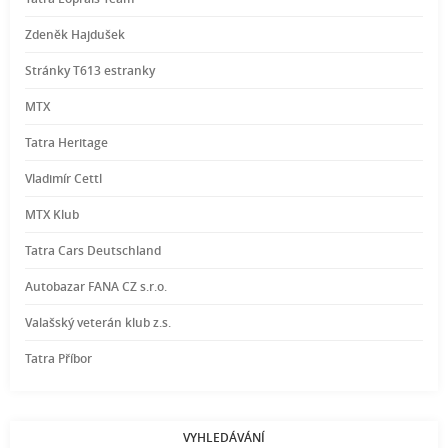
Zdeněk Hajdušek
Stránky T613 estranky
MTX
Tatra Heritage
Vladimír Cettl
MTX Klub
Tatra Cars Deutschland
Autobazar FANA CZ s.r.o.
Valašský veterán klub z.s.
Tatra Příbor
VYHLEDÁVÁNÍ