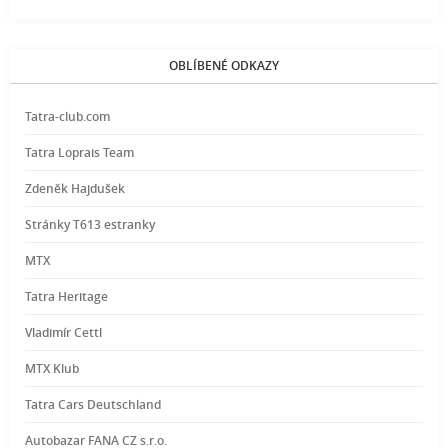
OBLÍBENÉ ODKAZY
Tatra-club.com
Tatra Loprais Team
Zdeněk Hajdušek
Stránky T613 estranky
MTX
Tatra Heritage
Vladimír Cettl
MTX Klub
Tatra Cars Deutschland
Autobazar FANA CZ s.r.o.