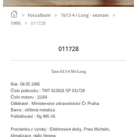
Fotoalbum
T613-4 i Long - seznam
1995
011728
011728
Tatra 613-4 Mi-Long
Rok: 09.05.1995
Číslo podvozku : TMT 613016 SP 011728
Číslo motoru : 11164
Ministerstvo zdravotnictví Čr Praha
Odběratel :
Barva : stříbrná metalíza
Polštářování : Rg 985 I/6
Poznámka z výroby : Elektronové disky, Pneu Michelin,
klimatizace, rádio Verona