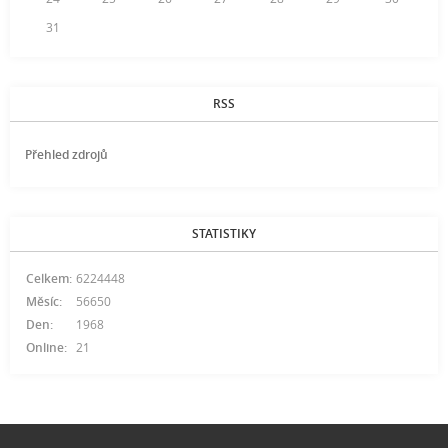
31
RSS
Přehled zdrojů
STATISTIKY
Celkem:
6224448
Měsíc:
56650
Den:
1968
Online:
21