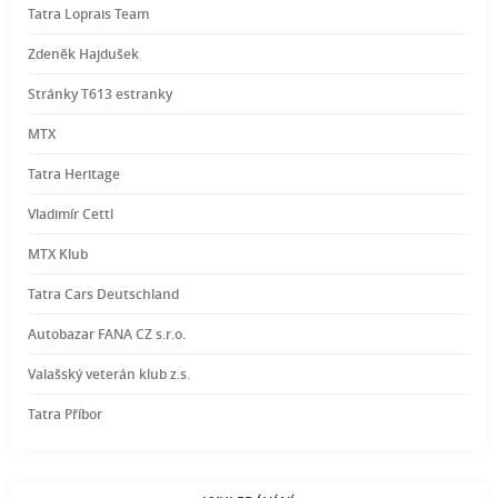
Tatra Loprais Team
Zdeněk Hajdušek
Stránky T613 estranky
MTX
Tatra Heritage
Vladimír Cettl
MTX Klub
Tatra Cars Deutschland
Autobazar FANA CZ s.r.o.
Valašský veterán klub z.s.
Tatra Příbor