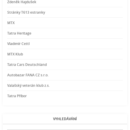
Zdeněk Hajdušek
Stránky T613 estranky
MTX
Tatra Heritage
Vladimír Cettl
MTX Klub
Tatra Cars Deutschland
Autobazar FANA CZ s.r.o.
Valašský veterán klub z.s.
Tatra Příbor
VYHLEDÁVÁNÍ