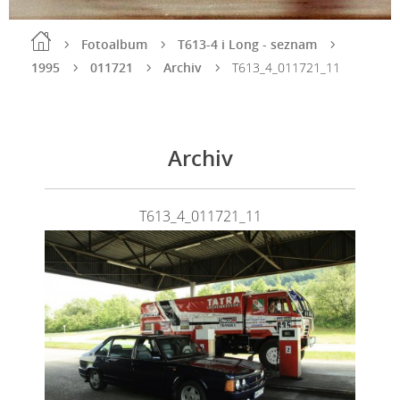
Fotoalbum
T613-4 i Long - seznam
1995
011721
Archiv
T613_4_011721_11
Archiv
T613_4_011721_11