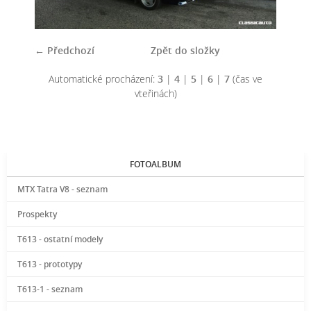
← Předchozí
Zpět do složky
Automatické procházení:
3
|
4
|
5
|
6
|
7
(čas ve
vteřinách)
FOTOALBUM
MTX Tatra V8 - seznam
Prospekty
T613 - ostatní modely
T613 - prototypy
T613-1 - seznam