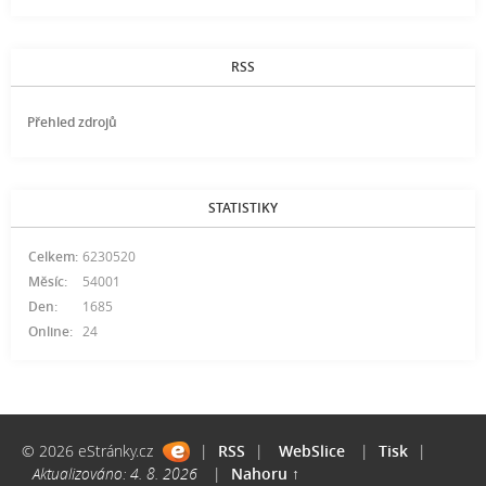
RSS
Přehled zdrojů
STATISTIKY
Celkem:
6230520
Měsíc:
54001
Den:
1685
Online:
24
© 2026 eStránky.cz
|
RSS
|
WebSlice
|
Tisk
|
Aktualizováno: 4. 8. 2026
|
Nahoru ↑