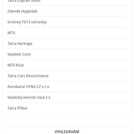
Tatra Loprais Team
Zdeněk Hajdušek
Stránky T613 estranky
MTX
Tatra Heritage
Vladimír Cettl
MTX Klub
Tatra Cars Deutschland
Autobazar FANA CZ s.r.o.
Valašský veterán klub z.s.
Tatra Příbor
VYHLEDÁVÁNÍ