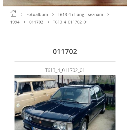
Fotoalbum
T613-4 i Long - seznam
1994
011702
T613_4_011702_01
011702
T613_4_011702_01