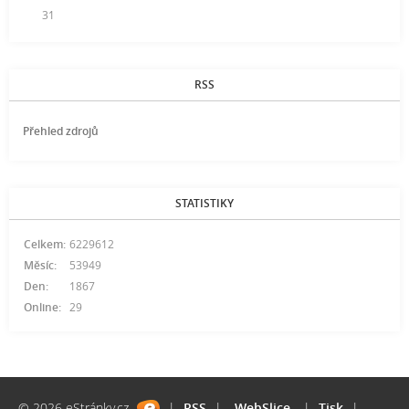
31
RSS
Přehled zdrojů
STATISTIKY
Celkem:
6229612
Měsíc:
53949
Den:
1867
Online:
29
© 2026 eStránky.cz
|
RSS
|
WebSlice
|
Tisk
|