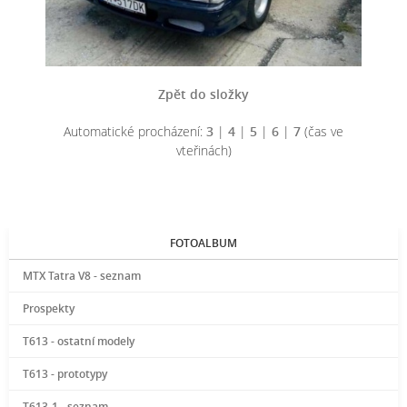
Zpět do složky
Automatické procházení:
3
|
4
|
5
|
6
|
7
(čas ve
vteřinách)
FOTOALBUM
MTX Tatra V8 - seznam
Prospekty
T613 - ostatní modely
T613 - prototypy
T613-1 - seznam