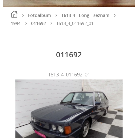
Fotoalbum
T613-4 i Long - seznam
1994
011692
T613_4_011692_01
011692
T613_4_011692_01