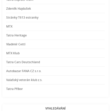
Zdeněk Hajdušek
Stránky T613 estranky
MTX
Tatra Heritage
Vladimír Cettl
MTX Klub
Tatra Cars Deutschland
Autobazar FANA CZ s.r.o.
Valašský veterán klub z.s.
Tatra Příbor
VYHLEDÁVÁNÍ