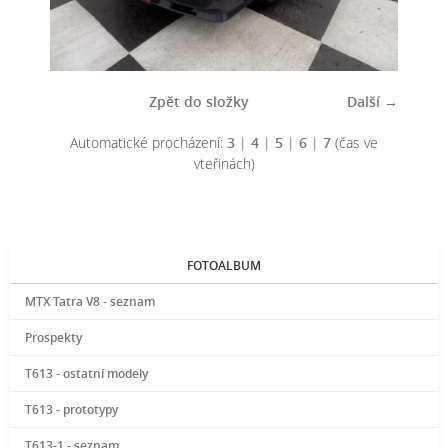
Zpět do složky
Další →
Automatické procházení:
3
|
4
|
5
|
6
|
7
(čas ve
vteřinách)
FOTOALBUM
MTX Tatra V8 - seznam
Prospekty
T613 - ostatní modely
T613 - prototypy
T613-1 - seznam