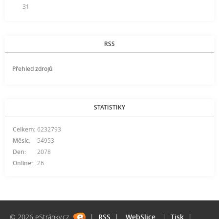
31
RSS
Přehled zdrojů
STATISTIKY
Celkem:
6232793
Měsíc:
54953
Den:
2078
Online:
26
© 2026 eStránky.cz
|
RSS
|
WebSlice
|
Tisk
|