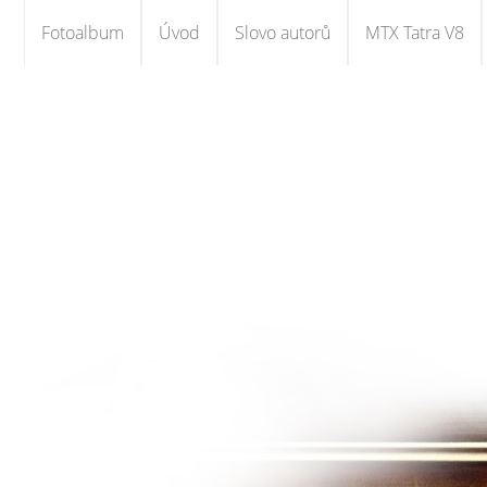
Fotoalbum
Úvod
Slovo autorů
MTX Tatra V8