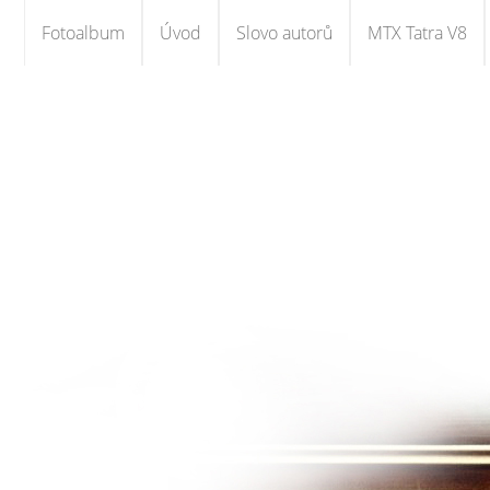
Fotoalbum
Úvod
Slovo autorů
MTX Tatra V8