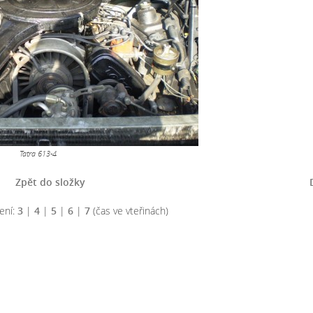
Tatra 613-4
Zpět do složky
ení:
3
|
4
|
5
|
6
|
7
(čas ve vteřinách)