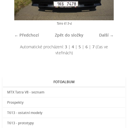
Tatra 613-4
← Předchozí
Zpět do složky
Další →
Automatické procházení:
3
|
4
|
5
|
6
|
7
(čas ve
vteřinách)
FOTOALBUM
MTX Tatra V8 - seznam
Prospekty
T613 - ostatní modely
T613 - prototypy