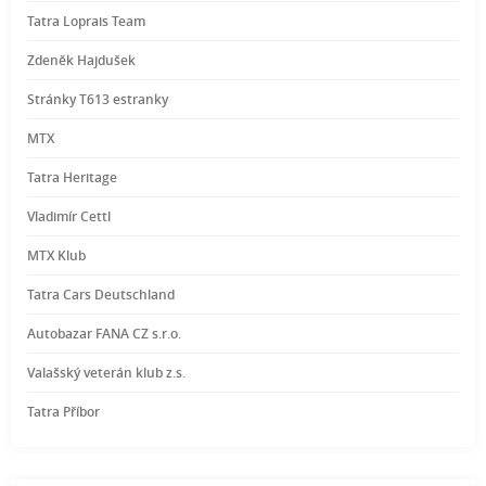
Tatra Loprais Team
Zdeněk Hajdušek
Stránky T613 estranky
MTX
Tatra Heritage
Vladimír Cettl
MTX Klub
Tatra Cars Deutschland
Autobazar FANA CZ s.r.o.
Valašský veterán klub z.s.
Tatra Příbor